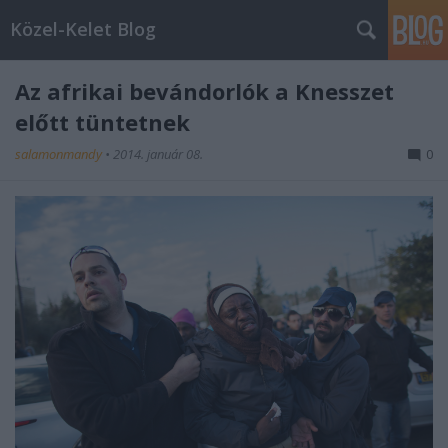
Közel-Kelet Blog
Az afrikai bevándorlók a Knesszet
előtt tüntetnek
salamonmandy
•
2014. január 08.
0