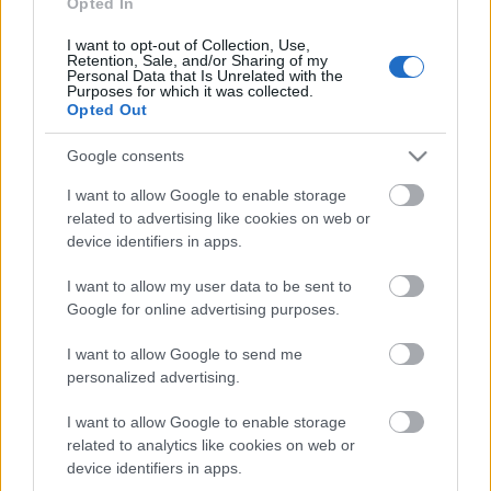
Opted In
A mai tüntetést háromnapos demonstráció előzte
I want to opt-out of Collection, Use,
meg Tel Avivban. A keddi megmozdulás során a
Retention, Sale, and/or Sharing of my
bevándorlók ígéretet tettek arra, hogy országszerte
Personal Data that Is Unrelated with the
Purposes for which it was collected.
folytatják a sztrájkot, amíg a kormány meg nem
Opted Out
hallgatja követeléseiket.
Google consents
I want to allow Google to enable storage
related to advertising like cookies on web or
device identifiers in apps.
Címkék:
bevándorlók
Izrael
Tel Aviv
Knesszet
I want to allow my user data to be sent to
Google for online advertising purposes.
I want to allow Google to send me
Ajánlott bejegyzések:
personalized advertising.
I want to allow Google to enable storage
Scarlett Johansson és az izraeli bojkott
related to analytics like cookies on web or
device identifiers in apps.