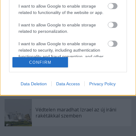
I want to allow Google to enable storage
related to functionality of the website or app.
Felfalja Európát az Etihad
I want to allow Google to enable storage
related to personalization.
I want to allow Google to enable storage
A szudáni kormány felfüggesztette a
related to security, including authentication
Vöröskereszt működését
functionality and fraud prevention, and other
CONFIRM
user protection.
Mágnesként vonzza a svéd város a
szíreket
Data Deletion
Data Access
Privacy Policy
Védtelen maradhat Izrael az új iráni
rakétákkal szemben