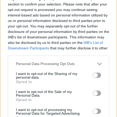
megmozdulása jó alkalom arra, hogy a kormány
section to confirm your selection. Please note that after your
mindnyájukat letartóztassa és börtönbe küldje.
opt-out request is processed you may continue seeing
interest-based ads based on personal information utilized by
us or personal information disclosed to third parties prior to
„Izraelnek hajthatatlannak kell lennie azon veszély
your opt-out. You may separately opt-out of the further
tekintetében, hogy beszivárgó elemek által irányított
disclosure of your personal information by third parties on the
állammá váljon. Nincs más megoldás, csak az, hogy
IAB’s list of downstream participants. This information may
mindegyikőjüket börtönbe küldjük, elvegyük a
also be disclosed by us to third parties on the
IAB’s List of
munkavállalási engedélyüket és feltegyük őket a
Downstream Participants
that may further disclose it to other
hazájukba, vagy egy harmadik országba tartó
third parties.
repülőgépre” – így Yishai.
Please note that this website/app uses one or more Google
Personal Data Processing Opt Outs
Yisahai szerint a bevándorlási ügy bármiféle más
services and may gather and store information including but
megoldása azt az üzenetet közvetítené, hogy Izrael
not limited to your visit or usage behaviour. You may click to
I want to opt-out of the Sharing of my
personal data.
felfüggeszti zsidó identitását és nyitott az új
grant or deny consent to Google and its third-party tags to
Opted In
identitások irányába.
use your data for below specified purposes in below Google
consent section.
I want to opt-out of the Sale of my
A tüntetés vezetői szerdán délután egykor
Personal Data.
Opted In
találkoznak a képviselőkkel a Knesszetben. A
találkozót különböző politikai pártok képviselői
I want to opt-out of processing my
kezdeményezték.
Personal Data for Targeted Advertising.